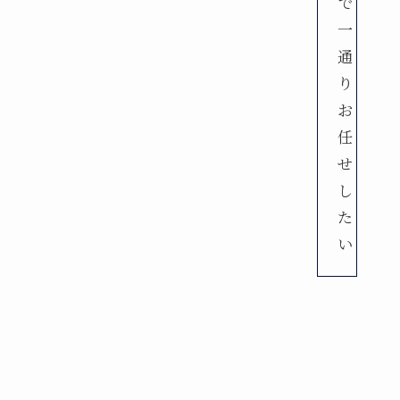
で
一
通
り
お
任
せ
し
た
い