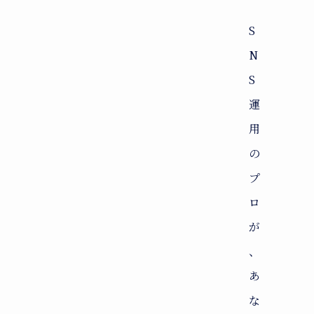
S
N
S
運
用
の
プ
ロ
が
、
あ
な