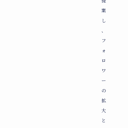
提
案
し
、
フ
ォ
ロ
ワ
ー
の
拡
大
と