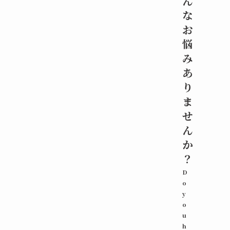
ん
な
お
悩
み
あ
り
ま
せ
ん
か
？
D
o
y
o
u
h