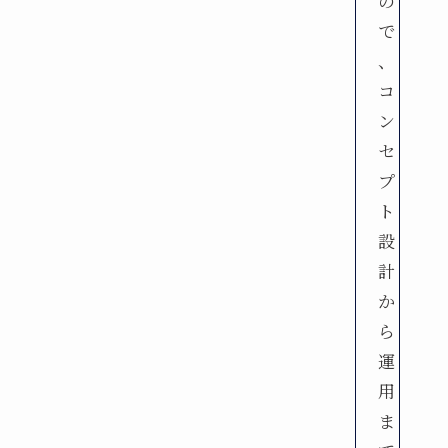
の
で
、
コ
ン
セ
プ
ト
設
計
か
ら
運
用
ま