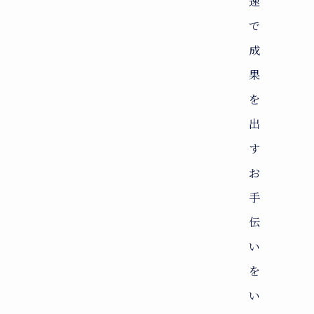
速
で
成
果
を
出
す
お
手
伝
い
を
い