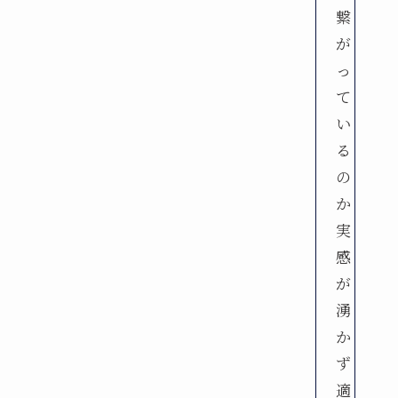
繋
が
っ
て
い
る
の
か
実
感
が
湧
か
ず
適