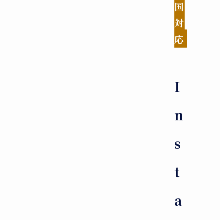
国
対
応
I
n
s
t
a