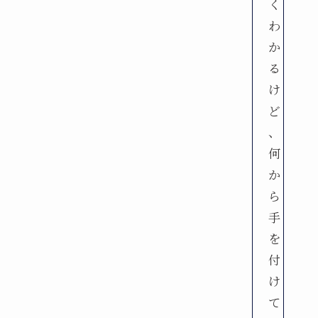
く
わ
か
る
け
ど
、
何
か
ら
手
を
付
け
て