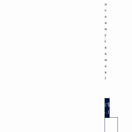
a
v
e
a
n
y
i
s
s
u
e
s
?
お悩
み.01