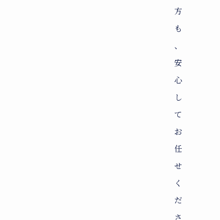
方
も
、
安
心
し
て
お
任
せ
く
だ
さ