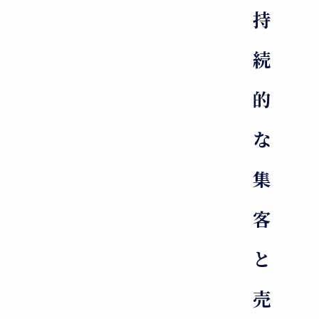
持
続
的
な
集
客
と
売