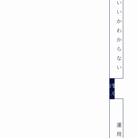
い
い
か
わ
か
ら
な
い
お悩
み.02
運
用