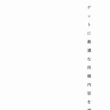
ゲ
ッ
ト
に
最
適
な
投
稿
内
容
を