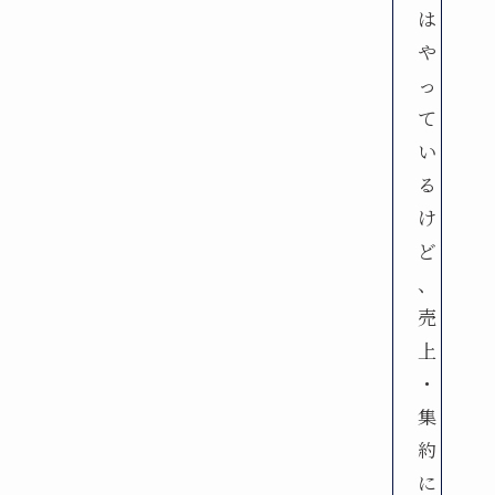
は
や
っ
て
い
る
け
ど
、
売
上
・
集
約
に