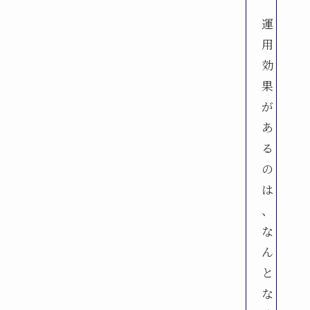
運
用
効
果
が
あ
る
の
は
、
な
ん
と
な