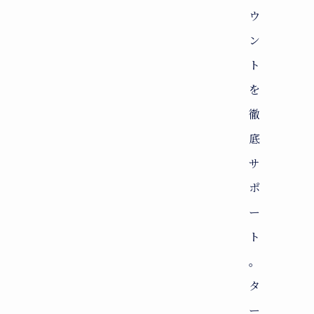
ウ
ン
ト
を
徹
底
サ
ポ
ー
ト
。
タ
ー