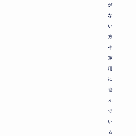
が
な
い
方
や
運
用
に
悩
ん
で
い
る