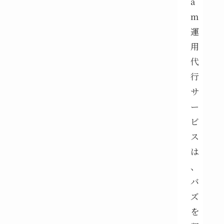
a
m
運
用
代
行
サ
ー
ビ
ス
は
、
バ
ズ
を