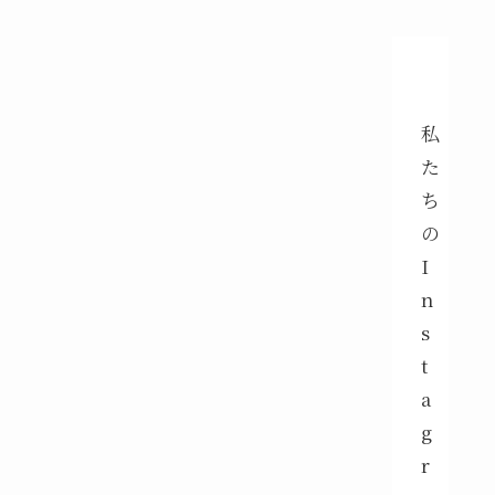
私
た
ち
の
I
n
s
t
a
g
r