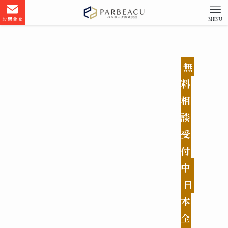
お問合せ
MENU
無
料
相
談
受
付
中
日
本
全