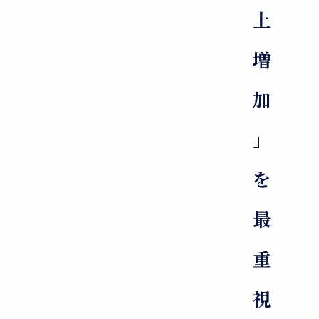
上
増
加
」
を
最
重
視