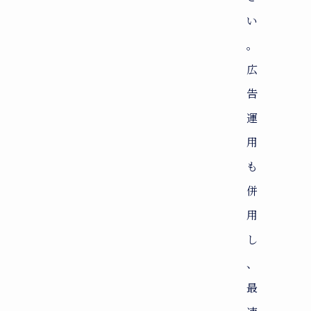
い
。
広
告
運
用
も
併
用
し
、
最