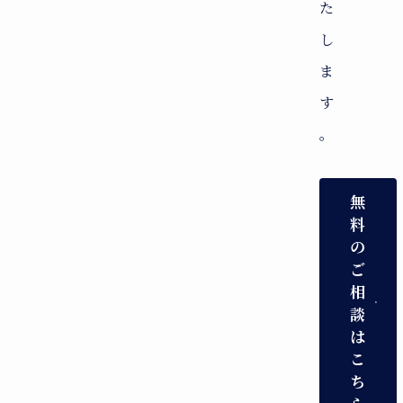
た
し
ま
す
。
無
料
の
ご
相
談
は
こ
ち