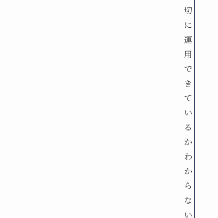
切
に
運
用
で
き
て
い
る
か
わ
か
ら
な
い