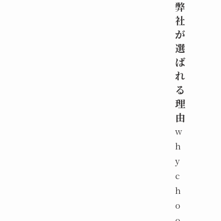
弊
社
が
選
ば
れ
る
理
由
w
h
y
c
h
o
o