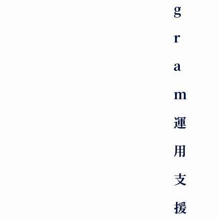
g
r
a
m
運
用
支
援