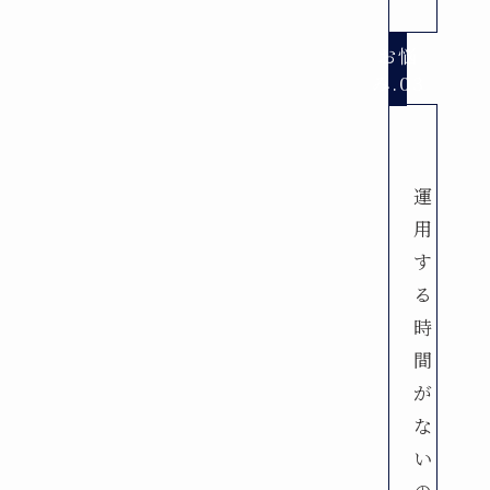
お悩
み.03
運
用
す
る
時
間
が
な
い