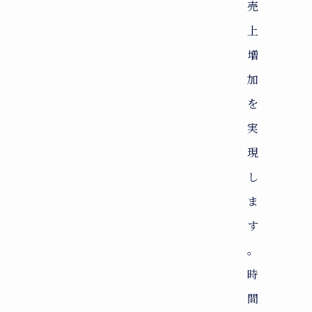
売
上
増
加
を
実
現
し
ま
す
。
時
間