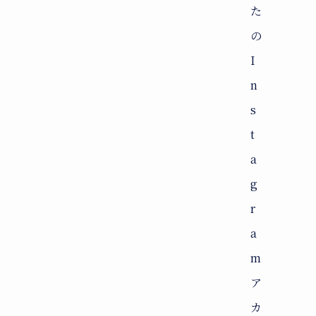
た
の
I
n
s
t
a
g
r
a
m
ア
カ